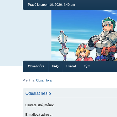
Právě je srpen 10, 2026, 4:40 am
Obsah fóra
FAQ
Hledat
Tým
Přejít na:
Obsah fóra
Odeslat heslo
Uživatelské jméno:
E-mailová adresa: