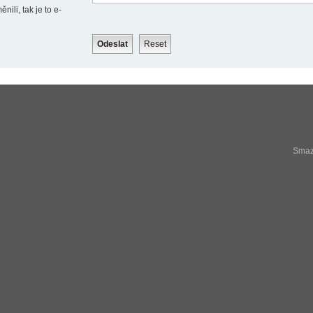
ili, tak je to e-
Smaza