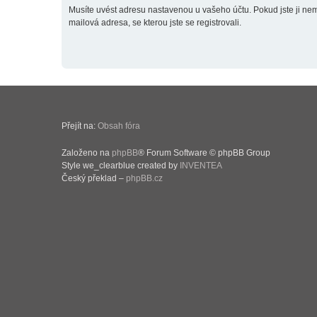
Musíte uvést adresu nastavenou u vašeho účtu. Pokud jste ji neměn
mailová adresa, se kterou jste se registrovali.
Přejít na:
Obsah fóra
Založeno na
phpBB
® Forum Software © phpBB Group
Style we_clearblue created by
INVENTEA
Český překlad –
phpBB.cz