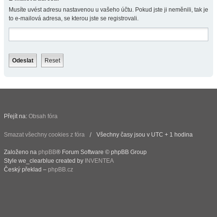
Musíte uvést adresu nastavenou u vašeho účtu. Pokud jste ji neměnili, tak je
to e-mailová adresa, se kterou jste se registrovali.
Přejít na:
Obsah fóra
Smazat všechny cookies z fóra
Všechny časy jsou v UTC + 1 hodina
Založeno na
phpBB
® Forum Software © phpBB Group
Style we_clearblue created by
INVENTEA
Český překlad –
phpBB.cz