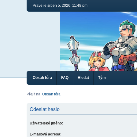
Právě je srpen 5, 2026, 11:48 pm
Obsah fóra
FAQ
Hledat
Tým
Přejít na:
Obsah fóra
Odeslat heslo
Uživatelské jméno:
E-mailová adresa: