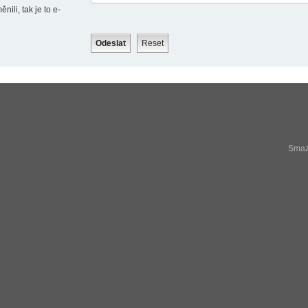
ili, tak je to e-
Smaza