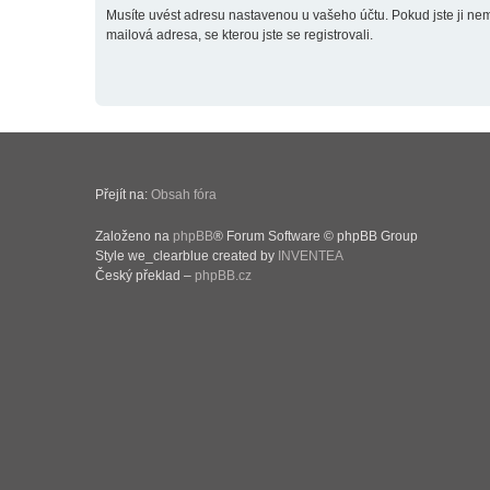
Musíte uvést adresu nastavenou u vašeho účtu. Pokud jste ji neměn
mailová adresa, se kterou jste se registrovali.
Přejít na:
Obsah fóra
Založeno na
phpBB
® Forum Software © phpBB Group
Style we_clearblue created by
INVENTEA
Český překlad –
phpBB.cz