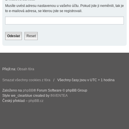
Musíte uvést adresu nastavenou u vašeho účtu. Pokud jste ji neměnili, tak je
to e-mailová adresa, se kterou jste se registrovali.
Přejít na:
Obsah fóra
Smazat všechny cookies z fóra
Všechny časy jsou v UTC + 1 hodina
Založeno na
phpBB
® Forum Software © phpBB Group
Style we_clearblue created by
INVENTEA
Český překlad –
phpBB.cz