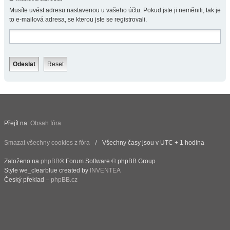
Musíte uvést adresu nastavenou u vašeho účtu. Pokud jste ji neměnili, tak je
to e-mailová adresa, se kterou jste se registrovali.
Přejít na:
Obsah fóra
Smazat všechny cookies z fóra
Všechny časy jsou v UTC + 1 hodina
Založeno na
phpBB
® Forum Software © phpBB Group
Style we_clearblue created by
INVENTEA
Český překlad –
phpBB.cz