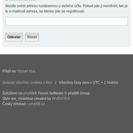
Musíte uvést adresu nastavenou u vašeho účtu. Pokud jste ji neměnili, tak je
to e-mailová adresa, se kterou jste se registrovali.
Přejít na:
Obsah fóra
Smazat všechny cookies z fóra
Všechny časy jsou v UTC + 1 hodina
Založeno na
phpBB
® Forum Software © phpBB Group
Style we_clearblue created by
INVENTEA
Český překlad –
phpBB.cz