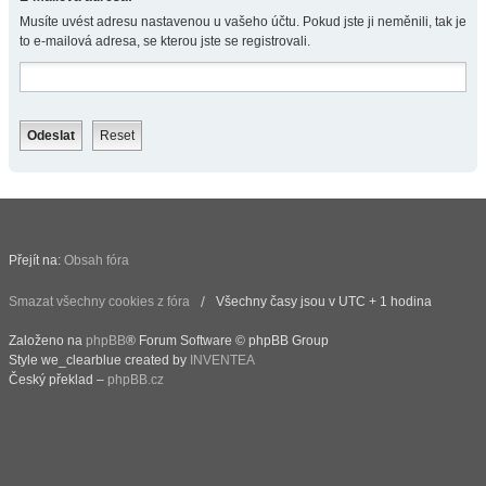
Musíte uvést adresu nastavenou u vašeho účtu. Pokud jste ji neměnili, tak je
to e-mailová adresa, se kterou jste se registrovali.
Přejít na:
Obsah fóra
Smazat všechny cookies z fóra
Všechny časy jsou v UTC + 1 hodina
Založeno na
phpBB
® Forum Software © phpBB Group
Style we_clearblue created by
INVENTEA
Český překlad –
phpBB.cz