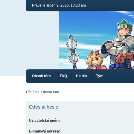
Právě je srpen 9, 2026, 10:23 am
Obsah fóra
FAQ
Hledat
Tým
Přejít na:
Obsah fóra
Odeslat heslo
Uživatelské jméno:
E-mailová adresa: