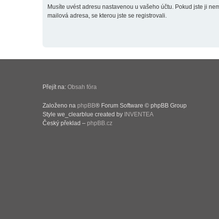
Musíte uvést adresu nastavenou u vašeho účtu. Pokud jste ji neměn
mailová adresa, se kterou jste se registrovali.
Přejít na:
Obsah fóra
Založeno na
phpBB
® Forum Software © phpBB Group
Style we_clearblue created by
INVENTEA
Český překlad –
phpBB.cz