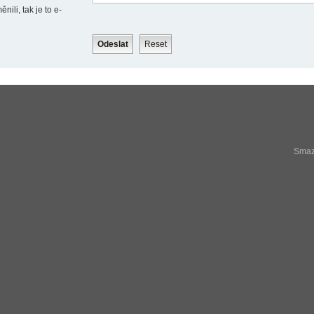
ili, tak je to e-
Smaza