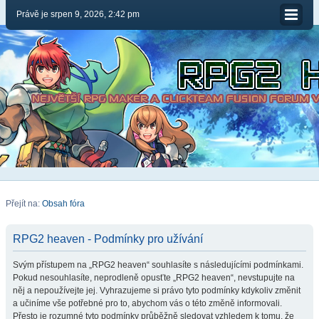
Právě je srpen 9, 2026, 2:42 pm
Přejít na:
Obsah fóra
RPG2 heaven - Podmínky pro užívání
Svým přístupem na „RPG2 heaven“ souhlasíte s následujícími podmínkami.
Pokud nesouhlasíte, neprodleně opusťte „RPG2 heaven“, nevstupujte na
něj a nepoužívejte jej. Vyhrazujeme si právo tyto podmínky kdykoliv změnit
a učiníme vše potřebné pro to, abychom vás o této změně informovali.
Přesto je rozumné tyto podmínky průběžně sledovat vzhledem k tomu, že