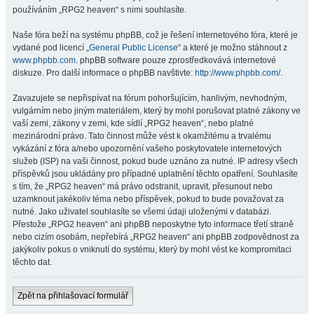
používáním „RPG2 heaven“ s nimi souhlasíte.
Naše fóra beží na systému phpBB, což je řešení internetového fóra, které je
vydané pod licencí „
General Public License
“ a které je možno stáhnout z
www.phpbb.com
. phpBB software pouze zprostředkovává internetové
diskuze. Pro další informace o phpBB navštivte:
http://www.phpbb.com/
.
Zavazujete se nepřispívat na fórum pohoršujícím, hanlivým, nevhodným,
vulgárním nebo jiným materiálem, který by mohl porušovat platné zákony ve
vaší zemi, zákony v zemi, kde sídlí „RPG2 heaven“, nebo platné
mezinárodní právo. Tato činnost může vést k okamžitému a trvalému
vykázání z fóra a/nebo upozornění vašeho poskytovatele internetových
služeb (ISP) na vaši činnost, pokud bude uznáno za nutné. IP adresy všech
příspěvků jsou ukládány pro případné uplatnění těchto opatření. Souhlasíte
s tím, že „RPG2 heaven“ má právo odstranit, upravit, přesunout nebo
uzamknout jakékoliv téma nebo příspěvek, pokud to bude považovat za
nutné. Jako uživatel souhlasíte se všemi údaji uloženými v databázi.
Přestože „RPG2 heaven“ ani phpBB neposkytne tyto informace třetí straně
nebo cizím osobám, nepřebírá „RPG2 heaven“ ani phpBB zodpovědnost za
jakýkoliv pokus o vniknutí do systému, který by mohl vést ke kompromitaci
těchto dat.
Zpět na přihlašovací formulář