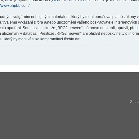
a, které je vydané pod licencí „
General Public License
“ a které je možno stáhnout
://www.phpbb.com/
.
hodným, vulgárním nebo jiným materiálem, který by mohl porušovat platné zákony v
a trvalému vykázání z fóra a/nebo upozornění vašeho poskytovatele internetových s
hto opatření. Souhlasíte s tím, že „RPG2 heaven“ má právo odstranit, upravit, př
ji uloženými v databázi. Přestože „RPG2 heaven“ ani phpBB neposkytne tyto infor
, který by mohl vést ke kompromitaci těchto dat.
Smaza