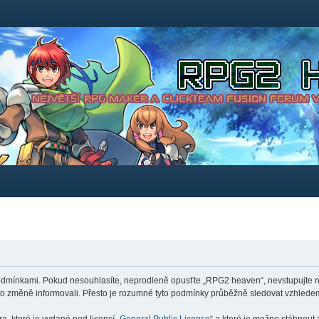
dmínkami. Pokud nesouhlasíte, neprodleně opusťte „RPG2 heaven“, nevstupujte na 
éto změně informovali. Přesto je rozumné tyto podmínky průběžně sledovat vzhlede