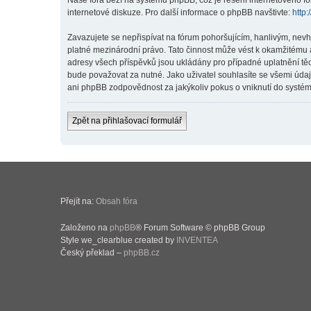
Naše fóra beží na systému phpBB, což je řešení internetového fór
internetové diskuze. Pro další informace o phpBB navštivte:
http
Zavazujete se nepřispívat na fórum pohoršujícím, hanlivým, nev
platné mezinárodní právo. Tato činnost může vést k okamžitému 
adresy všech příspěvků jsou ukládány pro případné uplatnění těc
bude považovat za nutné. Jako uživatel souhlasíte se všemi úda
ani phpBB zodpovědnost za jakýkoliv pokus o vniknutí do systému
Zpět na přihlašovací formulář
Přejít na:
Obsah fóra
Založeno na
phpBB
® Forum Software © phpBB Group
Style we_clearblue created by
INVENTEA
Český překlad –
phpBB.cz