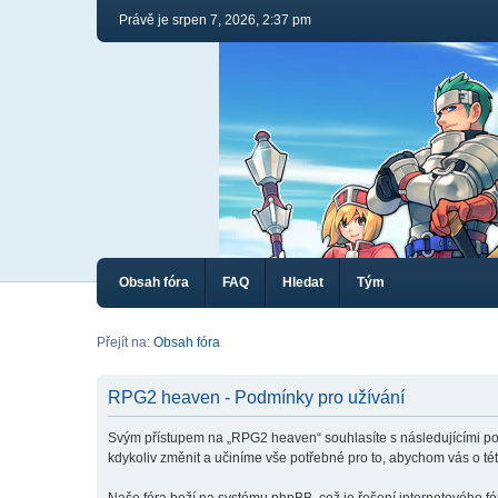
Právě je srpen 7, 2026, 2:37 pm
Obsah fóra
FAQ
Hledat
Tým
Přejít na:
Obsah fóra
RPG2 heaven - Podmínky pro užívání
Svým přístupem na „RPG2 heaven“ souhlasíte s následujícími po
kdykoliv změnit a učiníme vše potřebné pro to, abychom vás o t