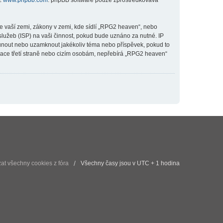
 z
www.phpbb.com
. phpBB software pouze zprostředkovává
e vaší zemi, zákony v zemi, kde sídlí „RPG2 heaven“, nebo
lužeb (ISP) na vaši činnost, pokud bude uznáno za nutné. IP
esunout nebo uzamknout jakékoliv téma nebo příspěvek, pokud to
mace třetí straně nebo cizím osobám, nepřebírá „RPG2 heaven“
t všechny cookies z fóra
Všechny časy jsou v UTC + 1 hodina