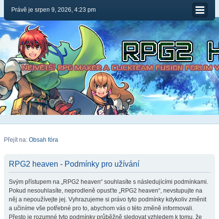
Právě je srpen 9, 2026, 4:23 pm
Přejít na:
Obsah fóra
RPG2 heaven - Podmínky pro užívání
Svým přístupem na „RPG2 heaven“ souhlasíte s následujícími podmínkami.
Pokud nesouhlasíte, neprodleně opusťte „RPG2 heaven“, nevstupujte na
něj a nepoužívejte jej. Vyhrazujeme si právo tyto podmínky kdykoliv změnit
a učiníme vše potřebné pro to, abychom vás o této změně informovali.
Přesto je rozumné tyto podmínky průběžně sledovat vzhledem k tomu, že