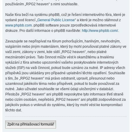
používáním „RPG2 heaven“ s nimi souhlasíte.
Naše fóra beží na systému phpBB, což je řešení internetového fóra, které je
vydané pod licencí „
General Public License
“ a které je možno stáhnout z
www.phpbb.com
. phpBB software pouze zprostředkovává internetové
diskuze. Pro další informace o phpBB navštivte:
http://www.phpbb.com/
.
Zavazujete se nepřispívat na fórum pohoršujícím, hanlivým, nevhodným,
vulgárním nebo jiným materiálem, který by mohl porušovat platné zákony ve
vaší zemi, zákony v zemi, kde sídlí „RPG2 heaven“, nebo platné
mezinárodní právo. Tato činnost může vést k okamžitému a trvalému
vykázání z fóra a/nebo upozornění vašeho poskytovatele internetových
služeb (ISP) na vaši činnost, pokud bude uznáno za nutné. IP adresy všech
příspěvků jsou ukládány pro případné uplatnění těchto opatření. Souhlasíte
s tím, že „RPG2 heaven“ má právo odstranit, upravit, přesunout nebo
uzamknout jakékoliv téma nebo příspěvek, pokud to bude považovat za
nutné. Jako uživatel souhlasíte se všemi údaji uloženými v databázi.
Přestože „RPG2 heaven“ ani phpBB neposkytne tyto informace třetí straně
nebo cizím osobám, nepřebírá „RPG2 heaven“ ani phpBB zodpovědnost za
jakýkoliv pokus o vniknutí do systému, který by mohl vést ke kompromitaci
těchto dat.
Zpět na přihlašovací formulář