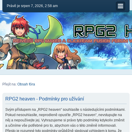
Právě je srpen 7, 2026, 2:58 am
Přejít na:
Obsah fóra
RPG2 heaven - Podmínky pro užívání
Svým přístupem na „RPG2 heaven“ souhlasíte s následujícími podmínkami.
Pokud nesouhlasíte, neprodleně opusťte „RPG2 heaven“, nevstupujte na
něj a nepoužívejte jej. Vyhrazujeme si právo tyto podmínky kdykoliv změnit
a učiníme vše potřebné pro to, abychom vás o této změně informovali.
Přesto je rozumné tyto podmínky průběžně sledovat vzhledem k tomu, že