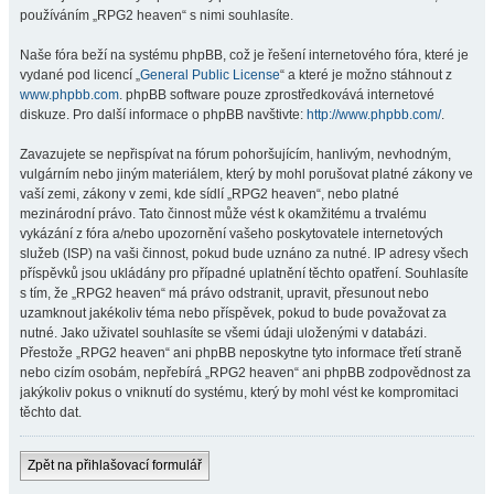
používáním „RPG2 heaven“ s nimi souhlasíte.
Naše fóra beží na systému phpBB, což je řešení internetového fóra, které je
vydané pod licencí „
General Public License
“ a které je možno stáhnout z
www.phpbb.com
. phpBB software pouze zprostředkovává internetové
diskuze. Pro další informace o phpBB navštivte:
http://www.phpbb.com/
.
Zavazujete se nepřispívat na fórum pohoršujícím, hanlivým, nevhodným,
vulgárním nebo jiným materiálem, který by mohl porušovat platné zákony ve
vaší zemi, zákony v zemi, kde sídlí „RPG2 heaven“, nebo platné
mezinárodní právo. Tato činnost může vést k okamžitému a trvalému
vykázání z fóra a/nebo upozornění vašeho poskytovatele internetových
služeb (ISP) na vaši činnost, pokud bude uznáno za nutné. IP adresy všech
příspěvků jsou ukládány pro případné uplatnění těchto opatření. Souhlasíte
s tím, že „RPG2 heaven“ má právo odstranit, upravit, přesunout nebo
uzamknout jakékoliv téma nebo příspěvek, pokud to bude považovat za
nutné. Jako uživatel souhlasíte se všemi údaji uloženými v databázi.
Přestože „RPG2 heaven“ ani phpBB neposkytne tyto informace třetí straně
nebo cizím osobám, nepřebírá „RPG2 heaven“ ani phpBB zodpovědnost za
jakýkoliv pokus o vniknutí do systému, který by mohl vést ke kompromitaci
těchto dat.
Zpět na přihlašovací formulář