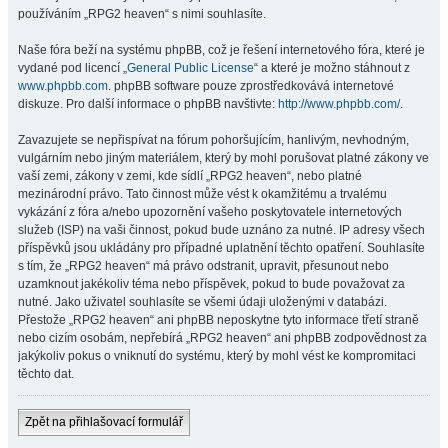
používáním „RPG2 heaven“ s nimi souhlasíte.
Naše fóra beží na systému phpBB, což je řešení internetového fóra, které je
vydané pod licencí „
General Public License
“ a které je možno stáhnout z
www.phpbb.com
. phpBB software pouze zprostředkovává internetové
diskuze. Pro další informace o phpBB navštivte:
http://www.phpbb.com/
.
Zavazujete se nepřispívat na fórum pohoršujícím, hanlivým, nevhodným,
vulgárním nebo jiným materiálem, který by mohl porušovat platné zákony ve
vaší zemi, zákony v zemi, kde sídlí „RPG2 heaven“, nebo platné
mezinárodní právo. Tato činnost může vést k okamžitému a trvalému
vykázání z fóra a/nebo upozornění vašeho poskytovatele internetových
služeb (ISP) na vaši činnost, pokud bude uznáno za nutné. IP adresy všech
příspěvků jsou ukládány pro případné uplatnění těchto opatření. Souhlasíte
s tím, že „RPG2 heaven“ má právo odstranit, upravit, přesunout nebo
uzamknout jakékoliv téma nebo příspěvek, pokud to bude považovat za
nutné. Jako uživatel souhlasíte se všemi údaji uloženými v databázi.
Přestože „RPG2 heaven“ ani phpBB neposkytne tyto informace třetí straně
nebo cizím osobám, nepřebírá „RPG2 heaven“ ani phpBB zodpovědnost za
jakýkoliv pokus o vniknutí do systému, který by mohl vést ke kompromitaci
těchto dat.
Zpět na přihlašovací formulář