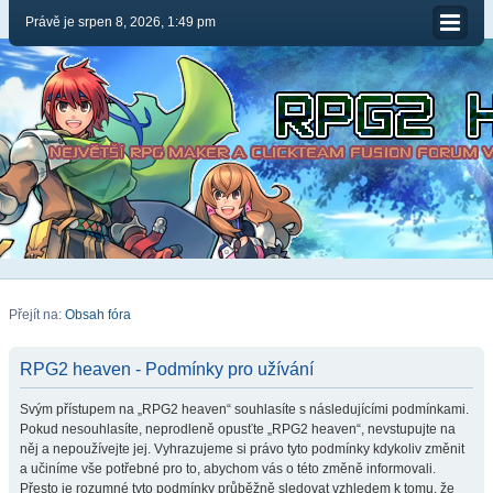
Právě je srpen 8, 2026, 1:49 pm
Přejít na:
Obsah fóra
RPG2 heaven - Podmínky pro užívání
Svým přístupem na „RPG2 heaven“ souhlasíte s následujícími podmínkami.
Pokud nesouhlasíte, neprodleně opusťte „RPG2 heaven“, nevstupujte na
něj a nepoužívejte jej. Vyhrazujeme si právo tyto podmínky kdykoliv změnit
a učiníme vše potřebné pro to, abychom vás o této změně informovali.
Přesto je rozumné tyto podmínky průběžně sledovat vzhledem k tomu, že