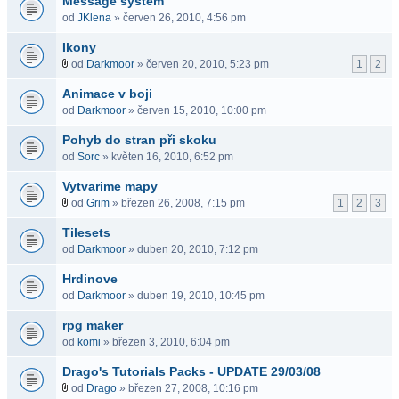
Message system
od
JKlena
» červen 26, 2010, 4:56 pm
Ikony
od
Darkmoor
» červen 20, 2010, 5:23 pm
1
2
Animace v boji
od
Darkmoor
» červen 15, 2010, 10:00 pm
Pohyb do stran při skoku
od
Sorc
» květen 16, 2010, 6:52 pm
Vytvarime mapy
od
Grim
» březen 26, 2008, 7:15 pm
1
2
3
Tilesets
od
Darkmoor
» duben 20, 2010, 7:12 pm
Hrdinove
od
Darkmoor
» duben 19, 2010, 10:45 pm
rpg maker
od
komi
» březen 3, 2010, 6:04 pm
Drago's Tutorials Packs - UPDATE 29/03/08
od
Drago
» březen 27, 2008, 10:16 pm