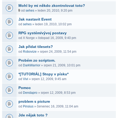
Mohl by mi někdo zkontrolovat toto?
od
sehes
» leden 20, 2010, 9:20 pm
Jak nastavit Event
od
sehes
» leden 19, 2010, 10:02 pm
RPG systém/vývoj postavy
od X Norge » listopad 16, 2009, 9:40 pm
Jak přidat tilesets?
od
Robovize
» srpen 24, 2009, 11:54 pm
Probém zo scriptom.
od
DarkWarrior
» srpen 21, 2009, 10:01 pm
*[TUTORIÁL] Stopy v písku*
od
Vivi
» srpen 12, 2009, 9:45 am
Pomoc
od
Dendapro
» srpen 12, 2009, 8:53 pm
problem s picture
od
Pinsius
» červenec 16, 2009, 11:04 am
Jde nějak toto ?