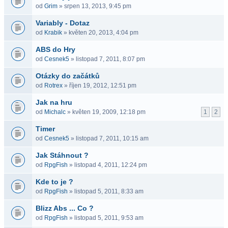
od
Grim
» srpen 13, 2013, 9:45 pm
Variably - Dotaz
od
Krabik
» květen 20, 2013, 4:04 pm
ABS do Hry
od
Cesnek5
» listopad 7, 2011, 8:07 pm
Otázky do začátků
od
Rotrex
» říjen 19, 2012, 12:51 pm
Jak na hru
od
Michalc
» květen 19, 2009, 12:18 pm
1
2
Timer
od
Cesnek5
» listopad 7, 2011, 10:15 am
Jak Stáhnout ?
od
RpgFish
» listopad 4, 2011, 12:24 pm
Kde to je ?
od
RpgFish
» listopad 5, 2011, 8:33 am
Blizz Abs ... Co ?
od
RpgFish
» listopad 5, 2011, 9:53 am