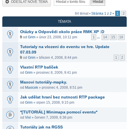
ODESLAT NOVÉ TÉMA
84 témat •
Stránka
1
z
2
•
1
2
TÉMATA
Otázky a Odpovědi okolo práce RMK XP :D
od
Grim
» únor 23, 2008, 10:11 pm
1
...
14
15
16
Tutorialy na vlozeni do eventu ve hre. Update
07.03.09
od
Grim
» březen 4, 2008, 8:44 pm
1
2
Vlastní RTP balíček
od
Grim
» prosinec 8, 2009, 9:41 pm
Maxovi tutoriály-mapky.
od
Maxicek
» prosinec 4, 2008, 8:51 pm
Jak udělat hraní bez nutnosti RTP package
od
Grim
» srpen 15, 2008, 9:15 pm
*[TUTORIÁL] Minimapa pomocí eventu*
od
Vivi
» červen 7, 2009, 6:36 pm
Tutoriály jak na RGSS