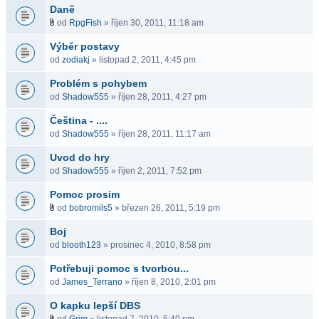
Daně
od
RpgFish
» říjen 30, 2011, 11:18 am
Výběr postavy
od
zodiakj
» listopad 2, 2011, 4:45 pm
Problém s pohybem
od
Shadow555
» říjen 28, 2011, 4:27 pm
Čeština - ....
od
Shadow555
» říjen 28, 2011, 11:17 am
Uvod do hry
od
Shadow555
» říjen 2, 2011, 7:52 pm
Pomoc prosim
od
bobromils5
» březen 26, 2011, 5:19 pm
Boj
od
blooth123
» prosinec 4, 2010, 8:58 pm
Potřebuji pomoc s tvorbou...
od
James_Terrano
» říjen 8, 2010, 2:01 pm
O kapku lepší DBS