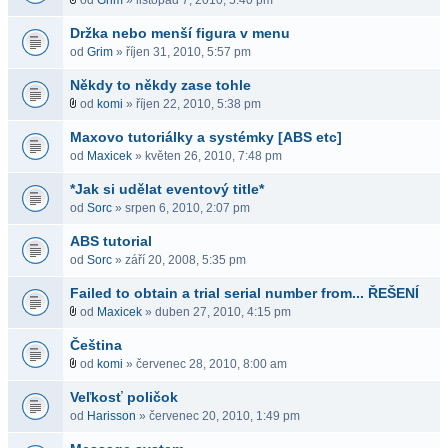
od
Grim
» listopad 7, 2010, 5:40 pm
Držka nebo menší figura v menu
od
Grim
» říjen 31, 2010, 5:57 pm
Někdy to někdy zase tohle
od
komi
» říjen 22, 2010, 5:38 pm
Maxovo tutoriálky a systémky [ABS etc]
od
Maxicek
» květen 26, 2010, 7:48 pm
*Jak si udělat eventový title*
od
Sorc
» srpen 6, 2010, 2:07 pm
ABS tutorial
od
Sorc
» září 20, 2008, 5:35 pm
Failed to obtain a trial serial number from... ŘEŠENÍ
od
Maxicek
» duben 27, 2010, 4:15 pm
Čeština
od
komi
» červenec 28, 2010, 8:00 am
Veľkosť poličok
od
Harisson
» červenec 20, 2010, 1:49 pm