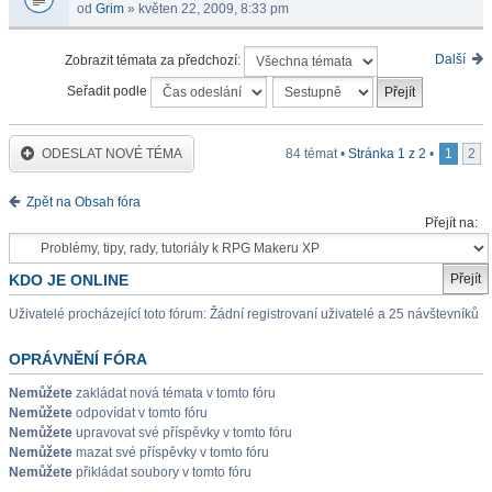
od
Grim
» květen 22, 2009, 8:33 pm
Další
Zobrazit témata za předchozí:
Seřadit podle
ODESLAT NOVÉ TÉMA
84 témat •
Stránka
1
z
2
•
1
2
Zpět na Obsah fóra
Přejít na:
KDO JE ONLINE
Uživatelé procházející toto fórum: Žádní registrovaní uživatelé a 25 návštevníků
OPRÁVNĚNÍ FÓRA
Nemůžete
zakládat nová témata v tomto fóru
Nemůžete
odpovídat v tomto fóru
Nemůžete
upravovat své příspěvky v tomto fóru
Nemůžete
mazat své příspěvky v tomto fóru
Nemůžete
přikládat soubory v tomto fóru