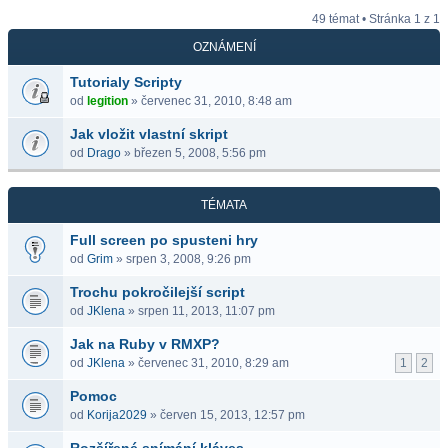
49 témat • Stránka
1
z
1
OZNÁMENÍ
Tutorialy Scripty
od
legition
» červenec 31, 2010, 8:48 am
Jak vložit vlastní skript
od
Drago
» březen 5, 2008, 5:56 pm
TÉMATA
Full screen po spusteni hry
od
Grim
» srpen 3, 2008, 9:26 pm
Trochu pokročilejší script
od
JKlena
» srpen 11, 2013, 11:07 pm
Jak na Ruby v RMXP?
od
JKlena
» červenec 31, 2010, 8:29 am
1
2
Pomoc
od
Korija2029
» červen 15, 2013, 12:57 pm