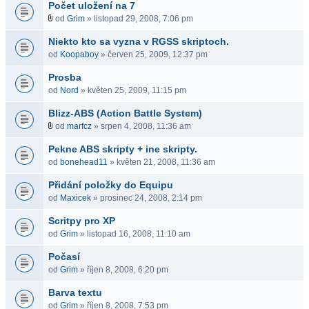
Počet uložení na 7
od
Grim
» listopad 29, 2008, 7:06 pm
Niekto kto sa vyzna v RGSS skriptoch.
od
Koopaboy
» červen 25, 2009, 12:37 pm
Prosba
od
Nord
» květen 25, 2009, 11:15 pm
Blizz-ABS (Action Battle System)
od
marfcz
» srpen 4, 2008, 11:36 am
Pekne ABS skripty + ine skripty.
od
bonehead11
» květen 21, 2008, 11:36 am
Přidání položky do Equipu
od
Maxicek
» prosinec 24, 2008, 2:14 pm
Scritpy pro XP
od
Grim
» listopad 16, 2008, 11:10 am
Počasí
od
Grim
» říjen 8, 2008, 6:20 pm
Barva textu
od
Grim
» říjen 8, 2008, 7:53 pm