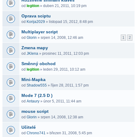
Rozšířené snímání kláves
od
legition
» duben 21, 2011, 10:19 pm
Oprava sciptu
od
Korija2029
» listopad 15, 2012, 8:48 pm
Multiplayer script
od
Glorin
» srpen 14, 2008, 12:46 am
1
2
Zmena mapy
od
JKlena
» prosinec 11, 2011, 12:03 pm
Směnný obchod
od
legition
» leden 29, 2011, 10:12 am
Mini-Mapka
od
Shadow555
» říjen 28, 2011, 1:57 pm
Mode 7 (2.5 D )
od
Antaury
» únor 5, 2011, 11:44 am
mouse script
od
Glorin
» srpen 14, 2008, 12:38 am
Učitelé
od
Chrono741
» březen 31, 2008, 5:45 pm