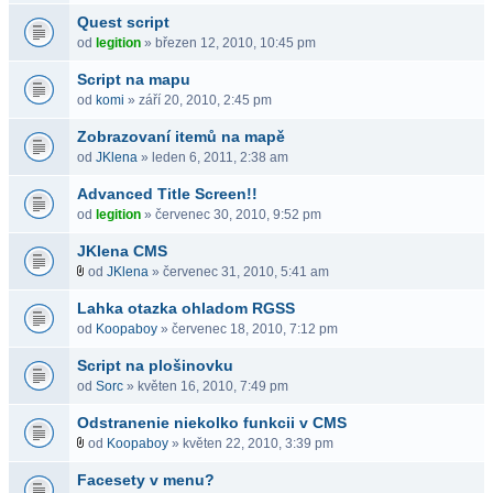
Quest script
od
legition
» březen 12, 2010, 10:45 pm
Script na mapu
od
komi
» září 20, 2010, 2:45 pm
Zobrazovaní itemů na mapě
od
JKlena
» leden 6, 2011, 2:38 am
Advanced Title Screen!!
od
legition
» červenec 30, 2010, 9:52 pm
JKlena CMS
od
JKlena
» červenec 31, 2010, 5:41 am
Lahka otazka ohladom RGSS
od
Koopaboy
» červenec 18, 2010, 7:12 pm
Script na plošinovku
od
Sorc
» květen 16, 2010, 7:49 pm
Odstranenie niekolko funkcii v CMS
od
Koopaboy
» květen 22, 2010, 3:39 pm
Facesety v menu?