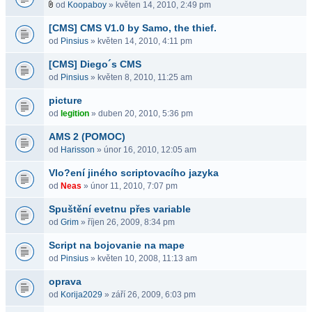
od
Koopaboy
» květen 14, 2010, 2:49 pm
[CMS] CMS V1.0 by Samo, the thief.
od
Pinsius
» květen 14, 2010, 4:11 pm
[CMS] Diego´s CMS
od
Pinsius
» květen 8, 2010, 11:25 am
picture
od
legition
» duben 20, 2010, 5:36 pm
AMS 2 (POMOC)
od
Harisson
» únor 16, 2010, 12:05 am
Vlo?ení jiného scriptovacího jazyka
od
Neas
» únor 11, 2010, 7:07 pm
Spuštění evetnu přes variable
od
Grim
» říjen 26, 2009, 8:34 pm
Script na bojovanie na mape
od
Pinsius
» květen 10, 2008, 11:13 am
oprava
od
Korija2029
» září 26, 2009, 6:03 pm