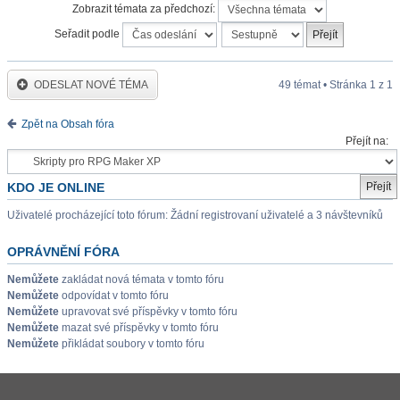
Zobrazit témata za předchozí:
Seřadit podle
ODESLAT NOVÉ TÉMA
49 témat • Stránka
1
z
1
Zpět na Obsah fóra
Přejít na:
KDO JE ONLINE
Uživatelé procházející toto fórum: Žádní registrovaní uživatelé a 3 návštevníků
OPRÁVNĚNÍ FÓRA
Nemůžete
zakládat nová témata v tomto fóru
Nemůžete
odpovídat v tomto fóru
Nemůžete
upravovat své příspěvky v tomto fóru
Nemůžete
mazat své příspěvky v tomto fóru
Nemůžete
přikládat soubory v tomto fóru