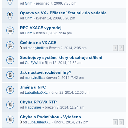
od
Grim
» prosinec 7, 2009, 7:36 pm
Oprava ve VX - Přiřazení Statistik do variable
od
Grim
» květen 14, 2009, 5:20 pm
RPG VXACE vyprodej
od
Grim
» leden 1, 2026, 9:34 pm
Čeština na VX ACE
od
montytrollic
» červen 2, 2014, 2:05 pm
1
2
Soubojový systém, který obsahuje střílení
od
CraZyWolf
» říjen 18, 2014, 11:53 am
Jak nastavit rozlišení hry?
od
montytrollic
» červen 2, 2014, 7:42 pm
Jména u NPC
od
LubaBubaXXL
» únor 22, 2014, 12:06 pm
Chyba RPGVX RTP
od
Happynier
» březen 3, 2014, 11:24 am
Chyba s Podmínkou - Vyřešeno
od
LubaBubaXXL
» únor 6, 2014, 2:12 pm
1
2