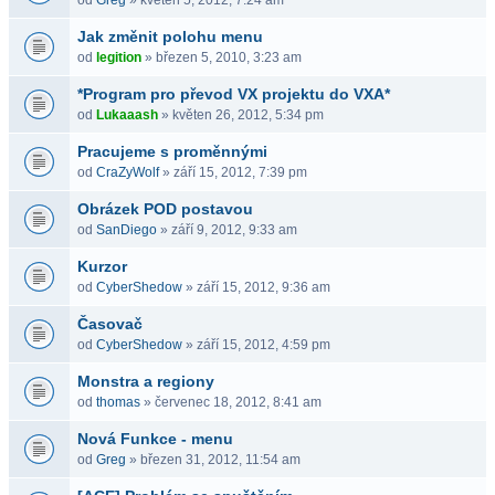
od
Greg
» květen 5, 2012, 7:24 am
Jak změnit polohu menu
od
legition
» březen 5, 2010, 3:23 am
*Program pro převod VX projektu do VXA*
od
Lukaaash
» květen 26, 2012, 5:34 pm
Pracujeme s proměnnými
od
CraZyWolf
» září 15, 2012, 7:39 pm
Obrázek POD postavou
od
SanDiego
» září 9, 2012, 9:33 am
Kurzor
od
CyberShedow
» září 15, 2012, 9:36 am
Časovač
od
CyberShedow
» září 15, 2012, 4:59 pm
Monstra a regiony
od
thomas
» červenec 18, 2012, 8:41 am
Nová Funkce - menu
od
Greg
» březen 31, 2012, 11:54 am