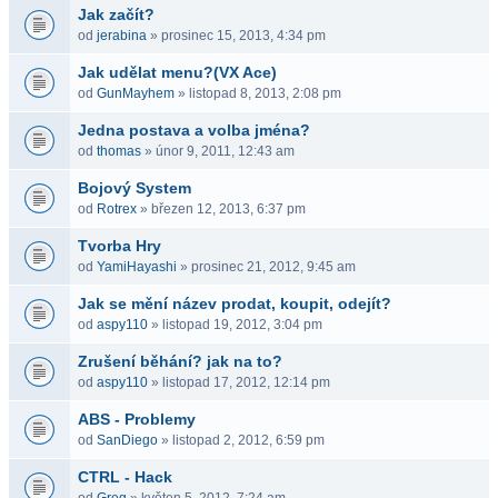
Jak začít?
od
jerabina
» prosinec 15, 2013, 4:34 pm
Jak udělat menu?(VX Ace)
od
GunMayhem
» listopad 8, 2013, 2:08 pm
Jedna postava a volba jména?
od
thomas
» únor 9, 2011, 12:43 am
Bojový System
od
Rotrex
» březen 12, 2013, 6:37 pm
Tvorba Hry
od
YamiHayashi
» prosinec 21, 2012, 9:45 am
Jak se mění název prodat, koupit, odejít?
od
aspy110
» listopad 19, 2012, 3:04 pm
Zrušení běhání? jak na to?
od
aspy110
» listopad 17, 2012, 12:14 pm
ABS - Problemy
od
SanDiego
» listopad 2, 2012, 6:59 pm
CTRL - Hack