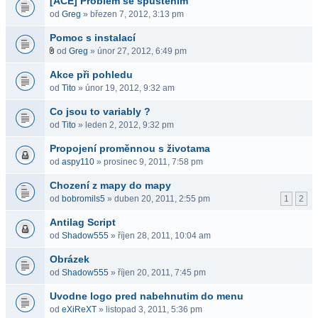
[ACE] Problém se spuštěním
od
Greg
» březen 7, 2012, 3:13 pm
Pomoc s instalací
od
Greg
» únor 27, 2012, 6:49 pm
Akce při pohledu
od
Tito
» únor 19, 2012, 9:32 am
Co jsou to variably ?
od
Tito
» leden 2, 2012, 9:32 pm
Propojení proměnnou s životama
od
aspy110
» prosinec 9, 2011, 7:58 pm
Chození z mapy do mapy
od
bobromils5
» duben 20, 2011, 2:55 pm
1
2
Antilag Script
od
Shadow555
» říjen 28, 2011, 10:04 am
Obrázek
od
Shadow555
» říjen 20, 2011, 7:45 pm
Uvodne logo pred nabehnutim do menu
od
eXiReXT
» listopad 3, 2011, 5:36 pm