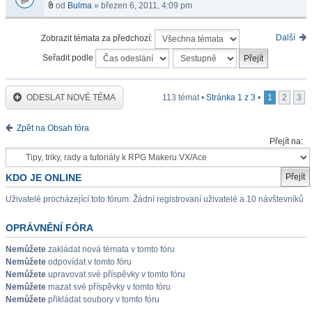
od
Bulma
» březen 6, 2011, 4:09 pm
Další
Zobrazit témata za předchozí:
Seřadit podle
ODESLAT NOVÉ TÉMA
113 témat •
Stránka
1
z
3
•
1
2
3
Zpět na Obsah fóra
Přejít na:
KDO JE ONLINE
Uživatelé procházející toto fórum: Žádní registrovaní uživatelé a 10 návštevníků
OPRÁVNĚNÍ FÓRA
Nemůžete
zakládat nová témata v tomto fóru
Nemůžete
odpovídat v tomto fóru
Nemůžete
upravovat své příspěvky v tomto fóru
Nemůžete
mazat své příspěvky v tomto fóru
Nemůžete
přikládat soubory v tomto fóru