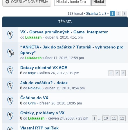
ODESLAT NOVÉ TÉMA
113 témat •
Stránka
1
z
3
•
1
2
3
TÉMATA
VX - Oprava proměnných - Game_Interpreter
od
Lukaaash
» duben 8, 2010, 4:51 pm
* ANKETA - Jak do začátku? Tutoriál - vyhrazeno pro
úpravy*
od
Lukaaash
» únor 17, 2015, 12:59 pm
Dotazy ohledně VX ACE
od
feryk
» květen 24, 2012, 9:19 pm
1
2
3
Jak do začátku? - dotaz
od
Polda98
» duben 15, 2010, 8:54 pm
Čeština do VX
od
Grim
» březen 26, 2010, 10:05 pm
Otázky, problémy s VX
od
Lukaaash
» červen 24, 2008, 7:23 pm
1
...
10
11
12
Vlastní RTP balíček