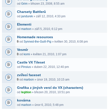
od
Grim
» březen 23, 2008, 8:55 am
Charsety Battlerů
od
jandurek
» září 12, 2010, 4:33 pm
Elementi
od
marbon
» září 5, 2010, 6:12 pm
Homemade resources
od
Synned-the-Guill-Pig
» květen 30, 2010, 6:08 pm
Vesmír
od
komi
» květen 21, 2010, 1:07 pm
Castle VX Tileset
od
Pinsius
» duben 22, 2010, 12:40 pm
zvířecí faceset
od
marbon
» únor 19, 2010, 10:15 am
Grafika z jiných verzí do VX (characters)
od
legition
» březen 20, 2010, 10:51 pm
kovárna
od
marbon
» únor 6, 2010, 5:48 pm