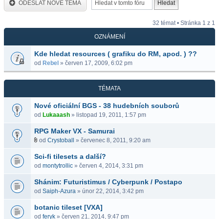
ODESLAT NOVÉ TÉMA
32 témat • Stránka
1
z
1
OZNÁMENÍ
Kde hledat resources ( grafiku do RM, apod. ) ??
od
Rebel
» červen 17, 2009, 6:02 pm
TÉMATA
Nové oficiální BGS - 38 hudebních souborů
od
Lukaaash
» listopad 19, 2011, 1:57 pm
RPG Maker VX - Samurai
od
Crystoball
» červenec 8, 2011, 9:20 am
Sci-fi tilesets a další?
od
montytrollic
» červen 4, 2014, 3:31 pm
Shánim: Futuristimus / Cyberpunk / Postapo
od
Saiph-Azura
» únor 22, 2014, 3:42 pm
botanic tileset [VXA]
od
feryk
» červen 21, 2014, 9:47 pm