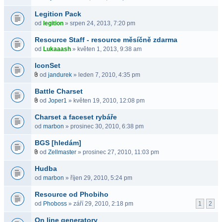
Legition Pack
od
legition
» srpen 24, 2013, 7:20 pm
Resource Staff - resource měsíčně zdarma
od
Lukaaash
» květen 1, 2013, 9:38 am
IconSet
od
jandurek
» leden 7, 2010, 4:35 pm
Battle Charset
od
Joper1
» květen 19, 2010, 12:08 pm
Charset a faceset rybáře
od
marbon
» prosinec 30, 2010, 6:38 pm
BGS [hledám]
od
Zellmaster
» prosinec 27, 2010, 11:03 pm
Hudba
od
marbon
» říjen 29, 2010, 5:24 pm
Resource od Phobiho
od
Phoboss
» září 29, 2010, 2:18 pm
1
2
On line generatory