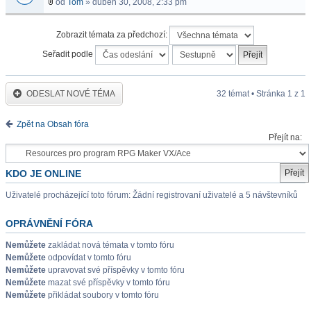
od
Tom
» duben 30, 2008, 2:33 pm
Zobrazit témata za předchozí:
Seřadit podle
ODESLAT NOVÉ TÉMA
32 témat • Stránka
1
z
1
Zpět na Obsah fóra
Přejít na:
KDO JE ONLINE
Uživatelé procházející toto fórum: Žádní registrovaní uživatelé a 5 návštevníků
OPRÁVNĚNÍ FÓRA
Nemůžete
zakládat nová témata v tomto fóru
Nemůžete
odpovídat v tomto fóru
Nemůžete
upravovat své příspěvky v tomto fóru
Nemůžete
mazat své příspěvky v tomto fóru
Nemůžete
přikládat soubory v tomto fóru