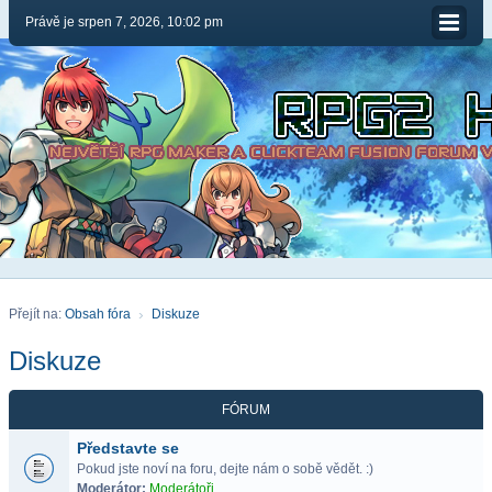
Právě je srpen 7, 2026, 10:02 pm
Přejít na:
Obsah fóra
Diskuze
Diskuze
FÓRUM
Představte se
Pokud jste noví na foru, dejte nám o sobě vědět. :)
Moderátor:
Moderátoři