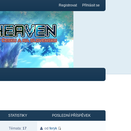
Registrovat
Přihlásit se
STATISTIKY
POSLEDNÍ PŘÍSPĚVEK
Témata:
17
od
feryk