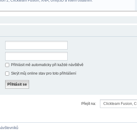
ion 2, Clickteam Fusion, XNA, Unity3D a všem ostatním.
Přihlásit mě automaticky při každé návštěvě
Skrýt můj online stav pro toto přihlášení
Přejít na:
 návštevníků