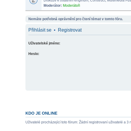
Diskuze k ostatním enginům, Construct, Multimedia Fus
Moderátor:
Moderátoři
Nemáte potřebná oprávnění pro čtení témat v tomto fóru.
Přihlásit se
•
Registrovat
Uživatelské jméno:
Heslo:
KDO JE ONLINE
Uživatelé procházející toto fórum: Žádní registrovaní uživatelé a 3