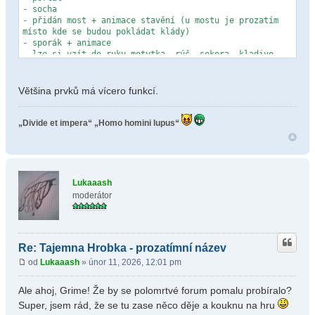
- socha
- přidán most + animace stavění (u mostu je prozatím
místo kde se budou pokládat klády)
- sporák + animace
- lze si vzít do ruky motytka, rýč, sekera, kladivo,
pochodeň
- lze sebrat jabkla, brambory, ubrus, pytel, pytlík,
trávu
Většina prvků má vícero funkcí.
- zhulení postavy (otočení ovládaní postavy)
podbarvení obrazovky
- páky na pohyb trůnu
„Divide et impera“
„Homo homini lupus“
- dřez + animace
- shozeni vina a sebrani ubrusu
- postel na spaní a zrušení efektu jointu
- piano hraje a zavírá se po přehráti melodie
- světlo okolo piana
Lukaaash
- upraveno světlo uvnitř domu a jeskyně pro světlo
moderátor
pochodně
- dort jde ukousat až do konce
- kovadlina rozpůlena
- modrej a růžovej šutr
- ZHULENA je i vesnice
Re: Tajemna Hrobka - prozatímní název
- NEVERENDING přidán
od
Lukaaash
» únor 11, 2026, 12:01 pm
- mrvoly jdou spálit, nebo schovat do beden nebo zatím
jednu z nich pohřbít
Ale ahoj, Grime! Že by se polomrtvé forum pomalu probíralo?
- joint + zapálená verze + zhulení
- vykopání trávy
Super, jsem rád, že se tu zase něco děje a kouknu na hru
- zapálení jointa