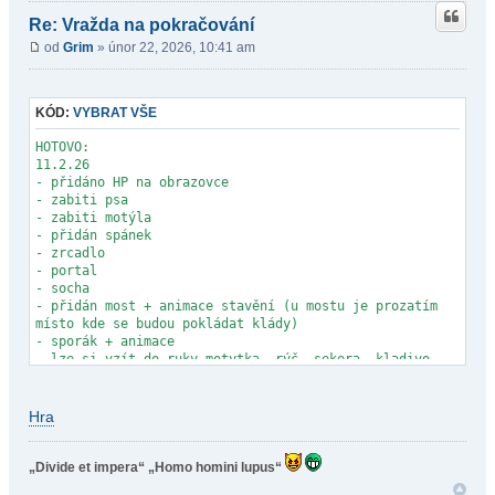
Re: Vražda na pokračování
od
Grim
» únor 22, 2026, 10:41 am
KÓD:
VYBRAT VŠE
HOTOVO:
11.2.26
- přidáno HP na obrazovce
- zabiti psa
- zabiti motýla
- přidán spánek
- zrcadlo
- portal
- socha
- přidán most + animace stavění (u mostu je prozatím
místo kde se budou pokládat klády)
- sporák + animace
- lze si vzít do ruky motytka, rýč, sekera, kladivo,
pochodeň
- lze sebrat jabkla, brambory, ubrus, pytel, pytlík,
trávu
Hra
- zhulení postavy (otočení ovládaní postavy)
podbarvení obrazovky
- páky na pohyb trůnu
„Divide et impera“
„Homo homini lupus“
- dřez + animace