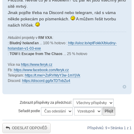
sítě mrtvý.
Jinak pojďte třeba na Discord nebo telegram, rád s váma
někde pokecám po písmenkách.
A můžem řešit tvorbu
našich hříček.
Aktuální projekty v
RM VXA
:
:
Bludný holanďan
... 100 % hotovo :
http://uloz.to/xptFokkX/bludny-
holandan-v1-03-exe
:
TOW I: Escape from The Chaos
... 25 % hotovo
Více na
https://www.feryk.cz
Fb:
https://www.facebook.com/feryk.cz
Telegram:
https://t.me/+ZsRVWyY3w-1mYjVk
Discord:
https://discord.gg/txTDTvbZu4
Zobrazit příspěvky za předchozí:
Seřadit podle
ODESLAT ODPOVĚĎ
Příspěvků: 9 • Stránka
1
z
1