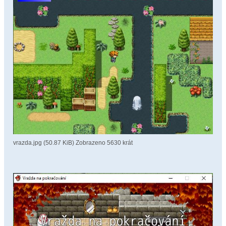
- přidán ukazatel jak mají být páky sepnuty
- přidán propočet na pomocný ukazatel
vrazda.jpg (50.87 KiB) Zobrazeno 5630 krát