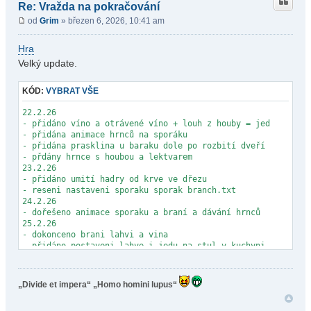
- jahoda, salát, ředkev
Re: Vražda na pokračování
- kaktus ubližuje
od
Grim
» březen 6, 2026, 10:41 am
- houby
- velké kytky
Hra
- plazivé kytky
- ryby v řece
Velký update.
16.2.26
úprava:
KÓD:
VYBRAT VŠE
- nošení kláda odkudkoliv
- pokládání klád 1-20 animace
22.2.26
17.2.26
- přidáno víno a otrávené víno + louh z houby = jed
- upraven most
- přidána animace hrnců na sporáku
- pridano postavit dalsi 3 mosty
- přidána prasklina u baraku dole po rozbití dveří
18.2.26
- přdány hrnce s houbou a lektvarem
- opraveny chyby kovadlina,mostu
23.2.26
- upraveno texty mostu
- přidáno umití hadry od krve ve dřezu
- přidán ukazatel jak mají být páky sepnuty
- reseni nastaveni sporaku sporak branch.txt
- přidán script pro propočet na pomocný ukazatel
24.2.26
- teleport do truní místnosti
- dořešeno animace sporaku a braní a dávání hrnců
- přidána trůní místnost
25.2.26
19.2.26
- dokonceno brani lahvi a vina
- upravena mapa portalu
- přidáno postaveni lahve i jedu na stul v kuchyni
- místnost truního sálu
- úprava charakteru joudy
- přidáni creepy medvědi i se zvuky
- pridano prelivani z inventare jen na stul
- přidány pavučiny
- pridana sklenice vina a lahev vina na stul
- přidány rukavice v bedně
„Divide et impera“
„Homo homini lupus“
- přidána skřín
- upravena animace rýče
- animace skříne
- přidána animace utopení