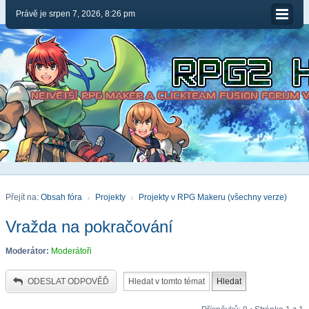
Právě je srpen 7, 2026, 8:26 pm
Přejít na:
Obsah fóra
Projekty
Projekty v RPG Makeru (všechny verze)
Vražda na pokračování
Moderátor:
Moderátoři
ODESLAT ODPOVĚĎ