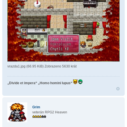
vrazda1.jpg (66.95 KiB) Zobrazeno 5630 krát
„Divide et impera“
„Homo homini lupus“
Grim
veterán RPG2 Heaven