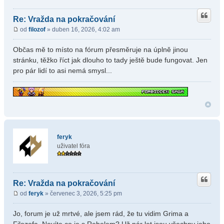
- přidána nutnost mit dřevo na oheň a pochodeň
- menší úprava mapy
- přidána možnost se dostat do GO mapy
Re: Vražda na pokračování
3.4.26
od
filozof
» duben 16, 2026, 4:02 am
- upraveny animace hrnce vaření na sporáku
4.3.26
Občas mě to místo na fórum přesměruje na úplně jinou
- opravena chyba při braní jablek a brambor
- přidána možnost počtu kusů na sekání
stránku, těžko říct jak dlouho to tady ještě bude fungovat. Jen
- upraven HUD
pro pár lidí to asi nemá smysl...
5.3.26
- přidán script na boj za pomocí event x a y
- upraven souboj pes a motýl
- koušou i kytky
6.3.26
- přidán srp + animace
- upraveno trhání muchomůrky
- bacha na růže
- upraveno jezení dortu
feryk
- bacha na jointa kouření zabijí i alkohol
uživatel fóra
Re: Vražda na pokračování
od
feryk
» červenec 3, 2026, 5:25 pm
Jo, forum je už mrtvé, ale jsem rád, že tu vidim Grima a
Filozofa. Nevíte co je s Rebelem? Už pár let jsou všechny jeho