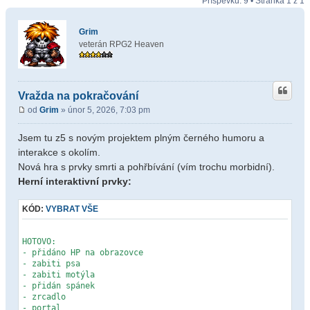
Příspěvků: 9 • Stránka
1
z
1
Grim
veterán RPG2 Heaven
Vražda na pokračování
od
Grim
» únor 5, 2026, 7:03 pm
Jsem tu z5 s novým projektem plným černého humoru a
interakce s okolím.
Nová hra s prvky smrti a pohřbívání (vím trochu morbidní).
Herní interaktivní prvky:
KÓD:
VYBRAT VŠE
HOTOVO:
- přidáno HP na obrazovce
- zabiti psa
- zabiti motýla
- přidán spánek
- zrcadlo
- portal