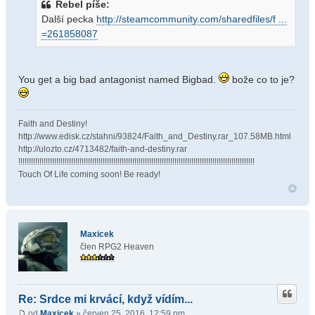
Rebel píše:
Další pecka
http://steamcommunity.com/sharedfiles/f ...
=261858087
You get a big bad antagonist named Bigbad.
bože co to je?
Faith and Destiny!
http://www.edisk.cz/stahni/93824/Faith_and_Destiny.rar_107.58MB.html
http://ulozto.cz/4713482/faith-and-destiny.rar
!!!!!!!!!!!!!!!!!!!!!!!!!!!!!!!!!!!!!!!!!!!!!!!!!!!!!!!!!!!!!!!!!!!!!!!!!!!!!!!!!!!!!!!!!!!!!!!!!!!!!!!!!!!!!!!!
Touch Of Life coming soon! Be ready!
Maxicek
člen RPG2 Heaven
Re: Srdce mi krvácí, když vídím...
od
Maxicek
» červen 25, 2016, 12:59 pm