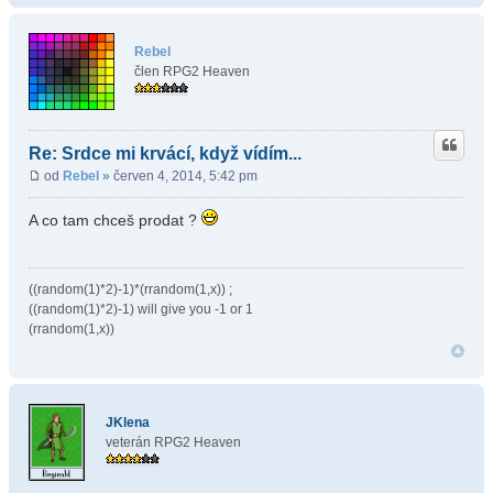
Rebel
člen RPG2 Heaven
Re: Srdce mi krvácí, když vídím...
od
Rebel
» červen 4, 2014, 5:42 pm
A co tam chceš prodat ?
((random(1)*2)-1)*(rrandom(1,x)) ;
((random(1)*2)-1) will give you -1 or 1
(rrandom(1,x))
JKlena
veterán RPG2 Heaven