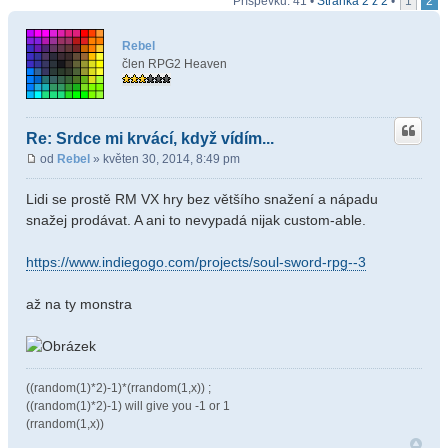
Příspěvků: 41 •
Stránka
2
z
2
•
1
2
Rebel
člen RPG2 Heaven
Re: Srdce mi krvácí, když vídím...
od
Rebel
» květen 30, 2014, 8:49 pm
Lidi se prostě RM VX hry bez většího snažení a nápadu
snažej prodávat. A ani to nevypadá nijak custom-able.
https://www.indiegogo.com/projects/soul-sword-rpg--3
až na ty monstra
((random(1)*2)-1)*(rrandom(1,x)) ;
((random(1)*2)-1) will give you -1 or 1
(rrandom(1,x))