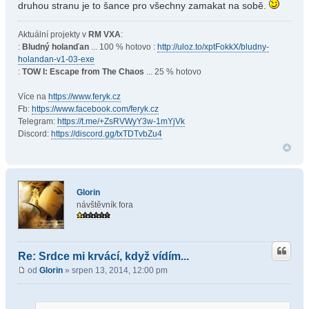
druhou stranu je to šance pro všechny zamakat na sobě.
Aktuální projekty v
RM VXA
:
:
Bludný holanďan
... 100 % hotovo :
http://uloz.to/xptFokkX/bludny-
holandan-v1-03-exe
:
TOW I: Escape from The Chaos
... 25 % hotovo
Více na
https://www.feryk.cz
Fb:
https://www.facebook.com/feryk.cz
Telegram:
https://t.me/+ZsRVWyY3w-1mYjVk
Discord:
https://discord.gg/txTDTvbZu4
Glorin
návštěvník fora
Re: Srdce mi krvácí, když vídím...
od
Glorin
» srpen 13, 2014, 12:00 pm