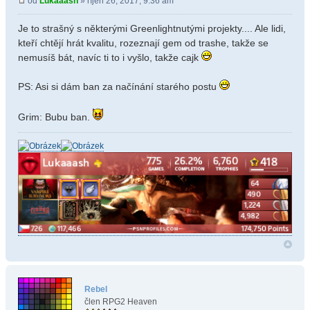
od
Lukaaash
» říjen 26, 2017, 9:36 am
Je to strašný s některými Greenlightnutými projekty.... Ale lidi,
kteří chtějí hrát kvalitu, rozeznají gem od trashe, takže se
nemusíš bát, navíc ti to i vyšlo, takže cajk
PS: Asi si dám ban za načínání starého postu
Grim: Bubu ban.
Rebel
člen RPG2 Heaven