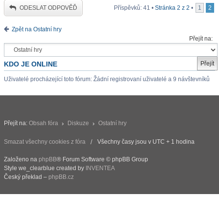
ODESLAT ODPOVĚĎ
Příspěvků: 41 •
Stránka
2
z
2
•
1
2
Zpět na Ostatní hry
Přejít na:
KDO JE ONLINE
Uživatelé procházející toto fórum: Žádní registrovaní uživatelé a 9 návštevníků
Přejít na:
Obsah fóra
Diskuze
Ostatní hry
Smazat všechny cookies z fóra
Všechny časy jsou v UTC + 1 hodina
Založeno na
phpBB
® Forum Software © phpBB Group
Style we_clearblue created by
INVENTEA
Český překlad –
phpBB.cz