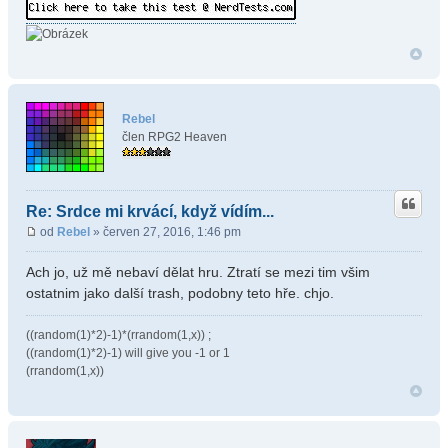
Rebel
člen RPG2 Heaven
Re: Srdce mi krvácí, když vídím...
od
Rebel
» červen 27, 2016, 1:46 pm
Ach jo, už mě nebaví dělat hru. Ztratí se mezi tim všim
ostatnim jako další trash, podobny teto hře. chjo.
((random(1)*2)-1)*(rrandom(1,x)) ;
((random(1)*2)-1) will give you -1 or 1
(rrandom(1,x))