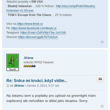
Aktuální projekty v
RM VXA
:
:
Bludný holanďan
... 100 % hotovo :
http://uloz.to/xptFokkX/bludny-
holandan-v1-03-exe
:
TOW I: Escape from The Chaos
... 25 % hotovo
Více na
https://www.feryk.cz
Fb:
https://www.facebook.com/feryk.cz
Telegram:
https://t.me/+ZsRVWyY3w-1mYjVk
Discord:
https://discord.gg/txTDTvbZu4
JKlena
veterán RPG2 Heaven
Re: Srdce mi krvácí, když vídím...
od
JKlena
» červen 3, 2014, 5:37 am
Na steamu sem a poplatky pro upload na greenlight mám
zaplacený ale nehodlám to dělat jako skupina. Sorry.