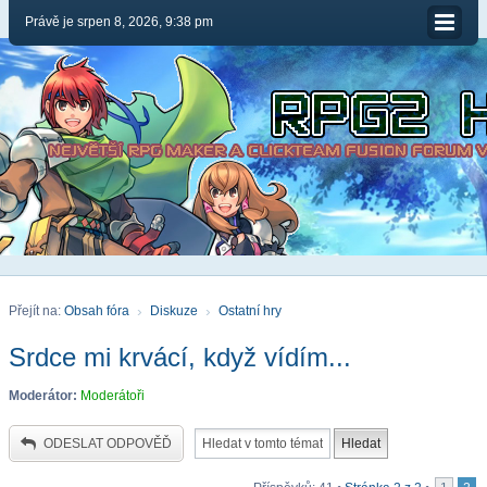
Právě je srpen 8, 2026, 9:38 pm
Přejít na:
Obsah fóra
Diskuze
Ostatní hry
Srdce mi krvácí, když vídím...
Moderátor:
Moderátoři
ODESLAT ODPOVĚĎ