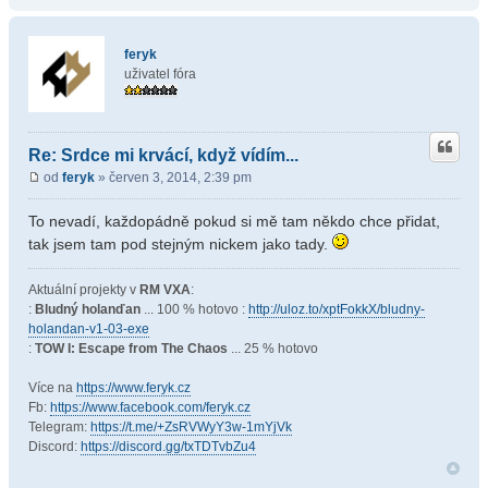
feryk
uživatel fóra
Re: Srdce mi krvácí, když vídím...
od
feryk
» červen 3, 2014, 2:39 pm
To nevadí, každopádně pokud si mě tam někdo chce přidat,
tak jsem tam pod stejným nickem jako tady.
Aktuální projekty v
RM VXA
:
:
Bludný holanďan
... 100 % hotovo :
http://uloz.to/xptFokkX/bludny-
holandan-v1-03-exe
:
TOW I: Escape from The Chaos
... 25 % hotovo
Více na
https://www.feryk.cz
Fb:
https://www.facebook.com/feryk.cz
Telegram:
https://t.me/+ZsRVWyY3w-1mYjVk
Discord:
https://discord.gg/txTDTvbZu4