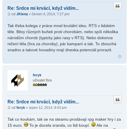
Re: Srdce mi krvácí, když vídím...
od
JKlena
» červen 4, 2014, 7:27 pm
Tak třeba kolega z práce mnel brutální ideu. RTS v lidském
těle. Bitvy různých buňek proti chorobám, nebo spíš několika
národům chorob (typicky jako rasy v RTS). Nebo dokonce
ničení těla (hra za choroby), pár kampaní a tak. To zbouchá
snadno a takové hovadiny mají dneska potenciál prorazit.
feryk
uživatel fóra
Re: Srdce mi krvácí, když vídím...
od
feryk
» srpen 12, 2014, 9:43 pm
Tak co koukám, tak se na steamu prodávají rpg maker hry i za
15 euro.
To je docela sranda, co lidi koupí.
Ale na