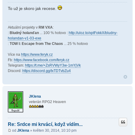
To už je skoro jak recese.
Aktuální projekty v
RM VXA
:
:
Bludný holanďan
... 100 % hotovo :
http://uloz.to/xptFokkX/bludny-
holandan-v1-03-exe
:
TOW I: Escape from The Chaos
... 25 % hotovo
Více na
https://www.feryk.cz
Fb:
https://www.facebook.com/feryk.cz
Telegram:
https://t.me/+ZsRVWyY3w-1mYjVk
Discord:
https://discord.gg/txTDTvbZu4
JKlena
veterán RPG2 Heaven
Re: Srdce mi krvácí, když vídím...
od
JKlena
» květen 30, 2014, 10:10 pm