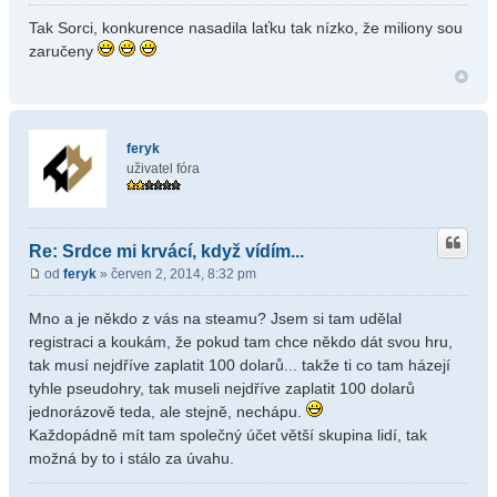
Tak Sorci, konkurence nasadila laťku tak nízko, že miliony sou
zaručeny
feryk
uživatel fóra
Re: Srdce mi krvácí, když vídím...
od
feryk
» červen 2, 2014, 8:32 pm
Mno a je někdo z vás na steamu? Jsem si tam udělal
registraci a koukám, že pokud tam chce někdo dát svou hru,
tak musí nejdříve zaplatit 100 dolarů... takže ti co tam házejí
tyhle pseudohry, tak museli nejdříve zaplatit 100 dolarů
jednorázově teda, ale stejně, nechápu.
Každopádně mít tam společný účet větší skupina lidí, tak
možná by to i stálo za úvahu.