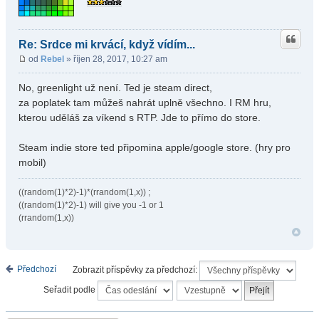
Re: Srdce mi krvácí, když vídím...
od
Rebel
» říjen 28, 2017, 10:27 am
No, greenlight už není. Ted je steam direct,
za poplatek tam můžeš nahrát uplně všechno. I RM hru,
kterou uděláš za víkend s RTP. Jde to přímo do store.
Steam indie store ted připomina apple/google store. (hry pro
mobil)
((random(1)*2)-1)*(rrandom(1,x)) ;
((random(1)*2)-1) will give you -1 or 1
(rrandom(1,x))
Předchozí
Zobrazit příspěvky za předchozí:
Seřadit podle