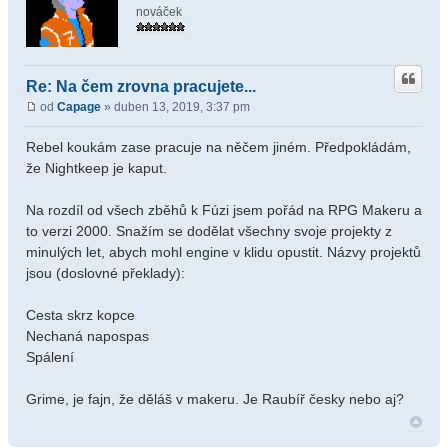
nováček
Re: Na čem zrovna pracujete...
od
Capage
» duben 13, 2019, 3:37 pm
Rebel koukám zase pracuje na něčem jiném. Předpokládám,
že Nightkeep je kaput.
Na rozdíl od všech zběhů k Fúzi jsem pořád na RPG Makeru a
to verzi 2000. Snažím se dodělat všechny svoje projekty z
minulých let, abych mohl engine v klidu opustit. Názvy projektů
jsou (doslovné překlady):
Cesta skrz kopce
Nechaná napospas
Spálení
Grime, je fajn, že děláš v makeru. Je Raubíř česky nebo aj?