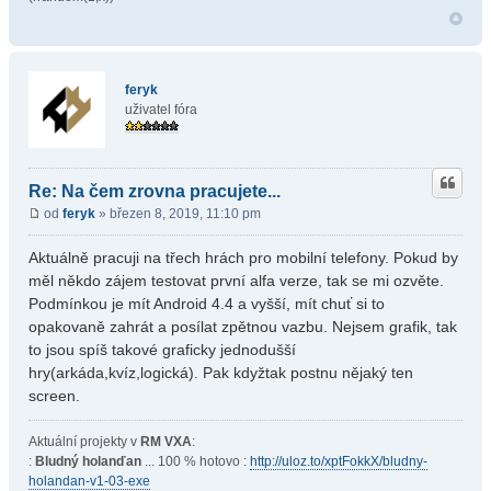
feryk
uživatel fóra
Re: Na čem zrovna pracujete...
od
feryk
» březen 8, 2019, 11:10 pm
Aktuálně pracuji na třech hrách pro mobilní telefony. Pokud by
měl někdo zájem testovat první alfa verze, tak se mi ozvěte.
Podmínkou je mít Android 4.4 a vyšší, mít chuť si to
opakovaně zahrát a posílat zpětnou vazbu. Nejsem grafik, tak
to jsou spíš takové graficky jednodušší
hry(arkáda,kvíz,logická). Pak kdyžtak postnu nějaký ten
screen.
Aktuální projekty v
RM VXA
:
:
Bludný holanďan
... 100 % hotovo :
http://uloz.to/xptFokkX/bludny-
holandan-v1-03-exe