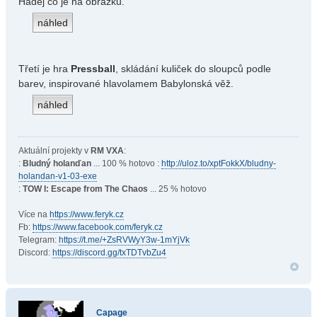
Hádej co je na obrázku.
Třetí je hra
Pressball
, skládání kuliček do sloupců podle
barev, inspirované hlavolamem Babylonská věž.
Aktuální projekty v
RM VXA
:
:
Bludný holanďan
... 100 % hotovo :
http://uloz.to/xptFokkX/bludny-
holandan-v1-03-exe
:
TOW I: Escape from The Chaos
... 25 % hotovo
Více na
https://www.feryk.cz
Fb:
https://www.facebook.com/feryk.cz
Telegram:
https://t.me/+ZsRVWyY3w-1mYjVk
Discord:
https://discord.gg/txTDTvbZu4
Capage