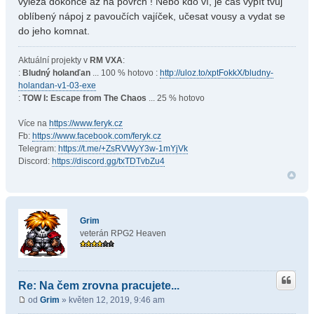
vylézá dokonce až na povrch ! Nebo kdo ví, je čas vypít tvůj
oblíbený nápoj z pavoučích vajíček, učesat vousy a vydat se
do jeho komnat.
Aktuální projekty v
RM VXA
:
:
Bludný holanďan
... 100 % hotovo :
http://uloz.to/xptFokkX/bludny-
holandan-v1-03-exe
:
TOW I: Escape from The Chaos
... 25 % hotovo
Více na
https://www.feryk.cz
Fb:
https://www.facebook.com/feryk.cz
Telegram:
https://t.me/+ZsRVWyY3w-1mYjVk
Discord:
https://discord.gg/txTDTvbZu4
Grim
veterán RPG2 Heaven
Re: Na čem zrovna pracujete...
od
Grim
» květen 12, 2019, 9:46 am