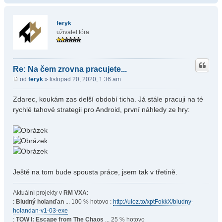
feryk
uživatel fóra
Re: Na čem zrovna pracujete...
od
feryk
» listopad 20, 2020, 1:36 am
Zdarec, koukám zas delší období ticha. Já stále pracuji na té
rychlé tahové strategii pro Android, první náhledy ze hry:
Ještě na tom bude spousta práce, jsem tak v třetině.
Aktuální projekty v
RM VXA
:
:
Bludný holanďan
... 100 % hotovo :
http://uloz.to/xptFokkX/bludny-
holandan-v1-03-exe
:
TOW I: Escape from The Chaos
... 25 % hotovo