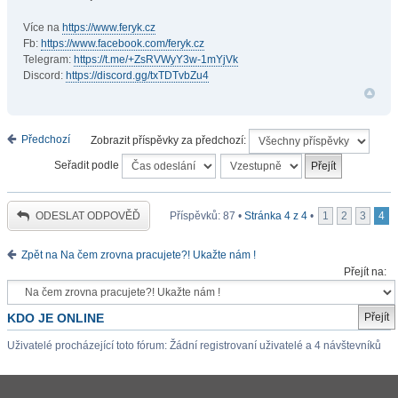
Více na
https://www.feryk.cz
Fb:
https://www.facebook.com/feryk.cz
Telegram:
https://t.me/+ZsRVWyY3w-1mYjVk
Discord:
https://discord.gg/txTDTvbZu4
Předchozí
Zobrazit příspěvky za předchozí:
Seřadit podle
ODESLAT ODPOVĚĎ
Příspěvků: 87 •
Stránka
4
z
4
•
1
2
3
4
Zpět na Na čem zrovna pracujete?! Ukažte nám !
Přejít na:
KDO JE ONLINE
Uživatelé procházející toto fórum: Žádní registrovaní uživatelé a 4 návštevníků