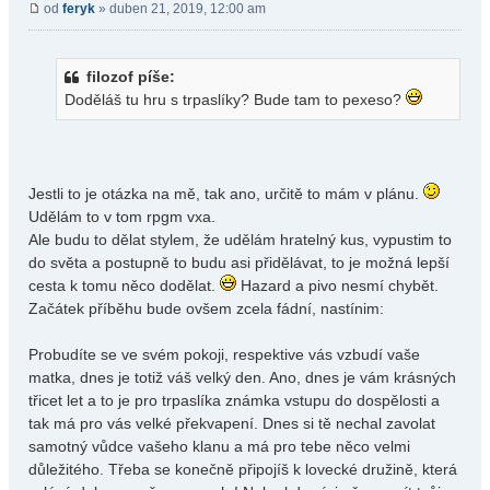
od
feryk
» duben 21, 2019, 12:00 am
filozof píše:
Doděláš tu hru s trpaslíky? Bude tam to pexeso?
Jestli to je otázka na mě, tak ano, určitě to mám v plánu.
Udělám to v tom rpgm vxa.
Ale budu to dělat stylem, že udělám hratelný kus, vypustim to
do světa a postupně to budu asi přidělávat, to je možná lepší
cesta k tomu něco dodělat.
Hazard a pivo nesmí chybět.
Začátek příběhu bude ovšem zcela fádní, nastínim:
Probudíte se ve svém pokoji, respektive vás vzbudí vaše
matka, dnes je totiž váš velký den. Ano, dnes je vám krásných
třicet let a to je pro trpaslíka známka vstupu do dospělosti a
tak má pro vás velké překvapení. Dnes si tě nechal zavolat
samotný vůdce vašeho klanu a má pro tebe něco velmi
důležitého. Třeba se konečně připojíš k lovecké družině, která