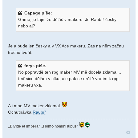
Capage píše:
Grime, je fajn, že děláš v makeru. Je Raubíř česky
nebo aj?
Je a bude jen česky a v VX Ace makeru. Zas na něm začnu
trochu tvořit.
feryk píše:
No popravdě ten rpg maker MV mě docela zklamal...
teď sice dělám v cfku, ale pak se určitě vrátím k rpg
makeru vxa.
A i mne MV maker zklamal.
Ochutnávka
Raubíř
„Divide et impera“
„Homo homini lupus“