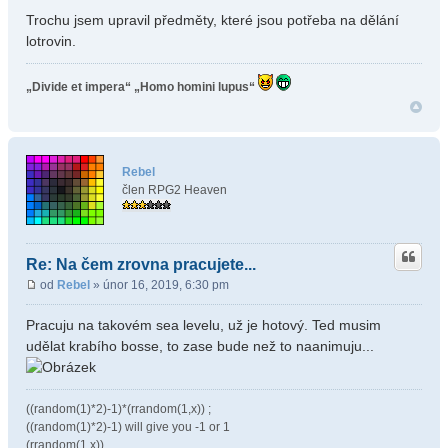
Trochu jsem upravil předměty, které jsou potřeba na dělání
lotrovin.
„Divide et impera“
„Homo homini lupus“
Rebel
člen RPG2 Heaven
Re: Na čem zrovna pracujete...
od
Rebel
» únor 16, 2019, 6:30 pm
Pracuju na takovém sea levelu, už je hotový. Ted musim
udělat krabího bosse, to zase bude než to naanimuju...
((random(1)*2)-1)*(rrandom(1,x)) ;
((random(1)*2)-1) will give you -1 or 1
(rrandom(1,x))