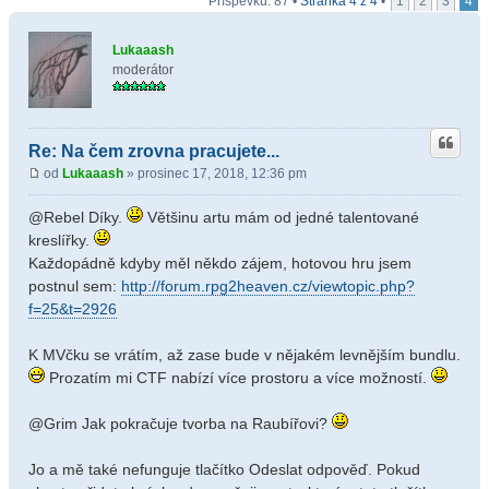
Příspěvků: 87 •
Stránka
4
z
4
•
1
2
3
4
Lukaaash
moderátor
Re: Na čem zrovna pracujete...
od
Lukaaash
» prosinec 17, 2018, 12:36 pm
@Rebel Díky.
Většinu artu mám od jedné talentované
kreslířky.
Každopádně kdyby měl někdo zájem, hotovou hru jsem
postnul sem:
http://forum.rpg2heaven.cz/viewtopic.php?
f=25&t=2926
K MVčku se vrátím, až zase bude v nějakém levnějším bundlu.
Prozatím mi CTF nabízí více prostoru a více možností.
@Grim Jak pokračuje tvorba na Raubířovi?
Jo a mě také nefunguje tlačítko Odeslat odpověď. Pokud