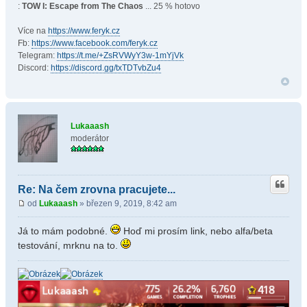
:
TOW I: Escape from The Chaos
... 25 % hotovo
Více na
https://www.feryk.cz
Fb:
https://www.facebook.com/feryk.cz
Telegram:
https://t.me/+ZsRVWyY3w-1mYjVk
Discord:
https://discord.gg/txTDTvbZu4
Lukaaash
moderátor
Re: Na čem zrovna pracujete...
od
Lukaaash
» březen 9, 2019, 8:42 am
Já to mám podobné.
Hoď mi prosím link, nebo alfa/beta
testování, mrknu na to.