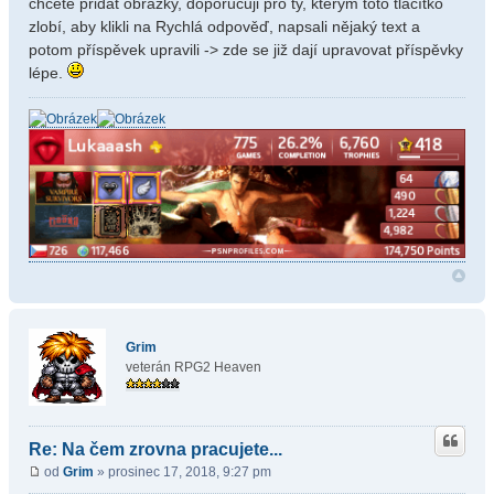
chcete přidat obrázky, doporučuji pro ty, kterým toto tlačítko
zlobí, aby klikli na Rychlá odpověď, napsali nějaký text a
potom příspěvek upravili -> zde se již dají upravovat příspěvky
lépe.
Grim
veterán RPG2 Heaven
Re: Na čem zrovna pracujete...
od
Grim
» prosinec 17, 2018, 9:27 pm