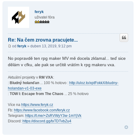
feryk
uživatel fóra
Re: Na čem zrovna pracujete...
od
feryk
» duben 13, 2019, 9:12 pm
No popravdě ten rpg maker MV mě docela zklamal... teď sice
dělám v cfku, ale pak se určitě vrátím k rpg makeru vxa.
Aktuální projekty v
RM VXA
:
:
Bludný holanďan
... 100 % hotovo :
http://uloz.to/xptFokkX/bludny-
holandan-v1-03-exe
:
TOW I: Escape from The Chaos
... 25 % hotovo
Více na
https://www.feryk.cz
Fb:
https://www.facebook.com/feryk.cz
Telegram:
https://t.me/+ZsRVWyY3w-1mYjVk
Discord:
https://discord.gg/txTDTvbZu4