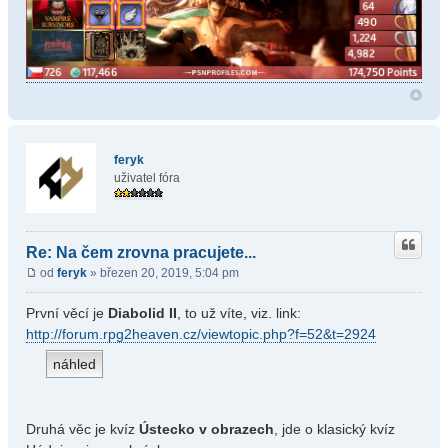
feryk
uživatel fóra
Re: Na čem zrovna pracujete...
od
feryk
» březen 20, 2019, 5:04 pm
První věcí je
Diabolid II
, to už víte, viz. link:
http://forum.rpg2heaven.cz/viewtopic.php?f=52&t=2924
Druhá věc je kvíz
Ústecko v obrazech
, jde o klasický kvíz