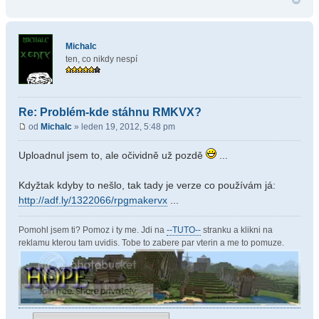
Michalc
ten, co nikdy nespí
Re: Problém-kde stáhnu RMKVX?
od
Michalc
» leden 19, 2012, 5:48 pm
Uploadnul jsem to, ale očividně už pozdě
...
Kdyžtak kdyby to nešlo, tak tady je verze co používám já:
http://adf.ly/1322066/rpgmakervx
...
Pomohl jsem ti? Pomoz i ty me. Jdi na
--TUTO--
stranku a klikni na
reklamu kterou tam uvidis. Tobe to zabere par vterin a me to pomuze.