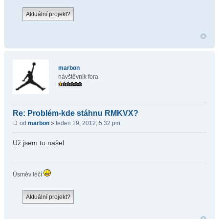
marbon
návštěvník fora
Re: Problém-kde stáhnu RMKVX?
od
marbon
» leden 19, 2012, 5:32 pm
Už jsem to našel
Úsměv léčí