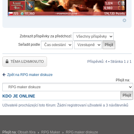
Zobrazit příspěvky za předchozí:
Seřadit podle
TÉMA UZAMKNUTO
Příspěvků: 4 • Stránka
1
z
1
Zpět na RPG maker diskuze
Přejít na:
KDO JE ONLINE
Uživatelé procházející toto fórum: Žádní registrovaní uživatelé a 3 návštevníků
Přejít na:
Obsah fóra
RPG Maker
RPG maker diskuze