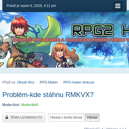
Právě je srpen 6, 2026, 4:11 pm
Přejít na:
Obsah fóra
RPG Maker
RPG maker diskuze
Problém-kde stáhnu RMKVX?
Moderátor:
Moderátoři
TÉMA UZAMKNUTO