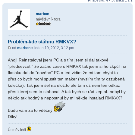
Příspěvků: 4 • Stránka
1
z
1
marbon
návštěvník fora
Problém-kde stáhnu RMKVX?
od
marbon
» leden 19, 2012, 3:12 pm
Ahoj! Reinstaloval jsem PC a s tím jsem si dal takové
"předsevzetí" že začnu zase s RMKVX tak jsem si ho zkpčil na
flashku dal do "nového" PC a ted vidim že mi tam chybí to
přes co bych mohl spustit ten maker (myslím tím ty ozzubená
kolečka). Tak jsem šel na ulož.to ale tam už neni ten odkaz
přes kterej sem to stahoval. A tak bych se rád zeptal- nebyl by
někdo tak hodný a nepostnul by mi někde instalaci RMKVX?
Budu vám za to vděčný
Díky!
Úsměv léčí