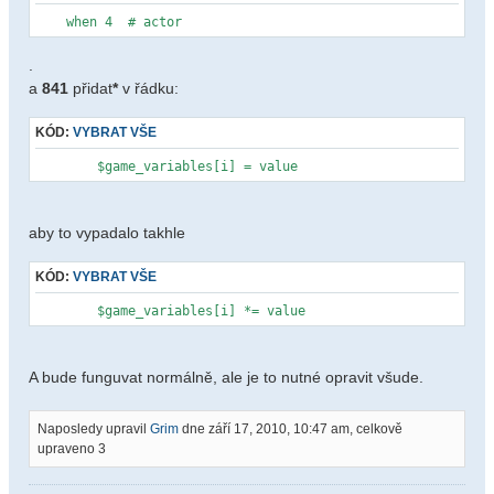
when 4 # actor
.
a
841
přidat
*
v řádku:
KÓD:
VYBRAT VŠE
$game_variables[i] = value
aby to vypadalo takhle
KÓD:
VYBRAT VŠE
$game_variables[i] *= value
A bude funguvat normálně, ale je to nutné opravit všude.
Naposledy upravil
Grim
dne září 17, 2010, 10:47 am, celkově
upraveno 3