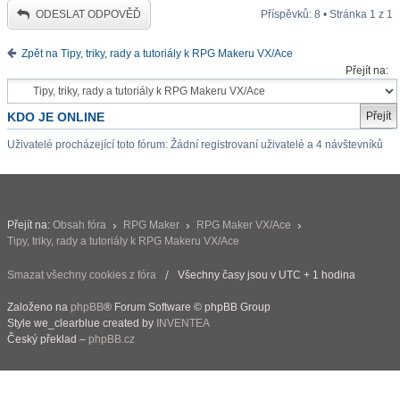
ODESLAT ODPOVĚĎ
Příspěvků: 8 • Stránka
1
z
1
Zpět na Tipy, triky, rady a tutoriály k RPG Makeru VX/Ace
Přejít na:
KDO JE ONLINE
Uživatelé procházející toto fórum: Žádní registrovaní uživatelé a 4 návštevníků
Přejít na:
Obsah fóra
RPG Maker
RPG Maker VX/Ace
Tipy, triky, rady a tutoriály k RPG Makeru VX/Ace
Smazat všechny cookies z fóra
Všechny časy jsou v UTC + 1 hodina
Založeno na
phpBB
® Forum Software © phpBB Group
Style we_clearblue created by
INVENTEA
Český překlad –
phpBB.cz