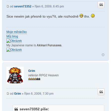
od
seven73352
» říjen 6, 2009, 6:45 pm
Sice newim jak přesně to vyu?ít, ale rozhodně
thx.
Moje městečko
Můj blog
My Japanese name is
Akinari Furusawa
.
Grim
veterán RPG2 Heaven
od
Grim
» říjen 6, 2009, 7:30 pm
seven73352 píše: