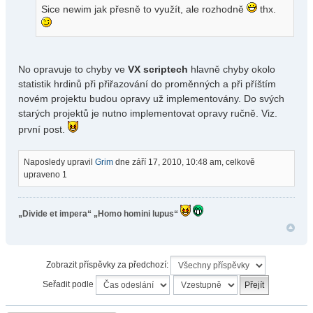
Sice newim jak přesně to využít, ale rozhodně
thx.
No opravuje to chyby ve
VX scriptech
hlavně chyby okolo
statistik hrdinů při přiřazování do proměnných a při příštím
novém projektu budou opravy už implementovány. Do svých
starých projektů je nutno implementovat opravy ručně. Viz.
první post.
Naposledy upravil
Grim
dne září 17, 2010, 10:48 am, celkově
upraveno 1
„Divide et impera“
„Homo homini lupus“
Zobrazit příspěvky za předchozí:
Seřadit podle