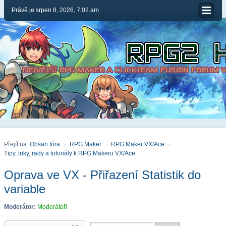
Právě je srpen 8, 2026, 7:02 am
Přejít na:
Obsah fóra
RPG Maker
RPG Maker VX/Ace
Tipy, triky, rady a tutoriály k RPG Makeru VX/Ace
Oprava ve VX - Přiřazení Statistik do
variable
Moderátor:
Moderátoři