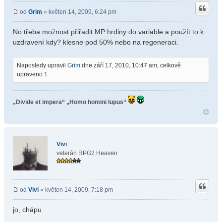
od
Grim
» květen 14, 2009, 6:24 pm
No třeba možnost přiřadit MP hrdiny do variable a použít to k
uzdravení kdy? klesne pod 50% nebo na regeneraci.
Naposledy upravil
Grim
dne září 17, 2010, 10:47 am, celkově
upraveno 1
„Divide et impera“
„Homo homini lupus“
Vivi
veterán RPG2 Heaven
od
Vivi
» květen 14, 2009, 7:18 pm
jo, chápu