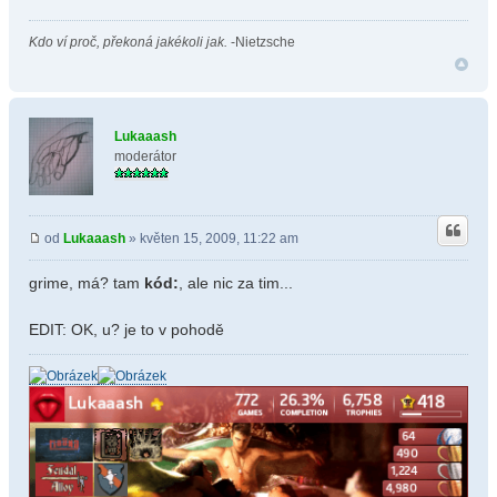
Kdo ví proč, překoná jakékoli jak.
-Nietzsche
Lukaaash
moderátor
od
Lukaaash
» květen 15, 2009, 11:22 am
grime, má? tam
kód:
, ale nic za tim...
EDIT: OK, u? je to v pohodě