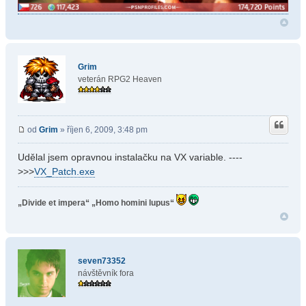
Grim
veterán RPG2 Heaven
od
Grim
» říjen 6, 2009, 3:48 pm
Udělal jsem opravnou instalačku na VX variable. ----
>>>
VX_Patch.exe
„Divide et impera“
„Homo homini lupus“
seven73352
návštěvník fora