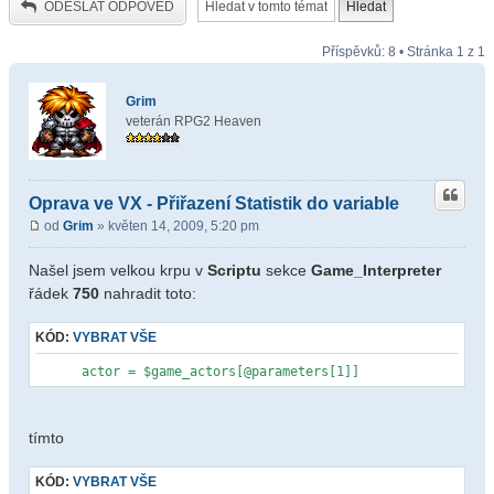
ODESLAT ODPOVĚĎ
Příspěvků: 8 • Stránka
1
z
1
Grim
veterán RPG2 Heaven
Oprava ve VX - Přiřazení Statistik do variable
od
Grim
» květen 14, 2009, 5:20 pm
Našel jsem velkou krpu v
Scriptu
sekce
Game_Interpreter
řádek
750
nahradit toto:
KÓD:
VYBRAT VŠE
actor = $game_actors[@parameters[1]]
tímto
KÓD:
VYBRAT VŠE